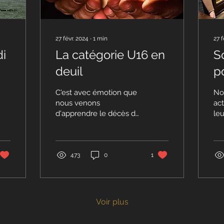
27 févr. 2024
∙
1
min
27 f
di
La catégorie U16 en
S
deuil
p
C'est avec émotion que
No
nous venons
ac
d'apprendre le décès de
leu
la maman de Mickel
do
FATNASSI, joueur de la
di
catégorie U16 du C.D.F.C,
mi
des suites...
"co
473
0
1
Voir plus