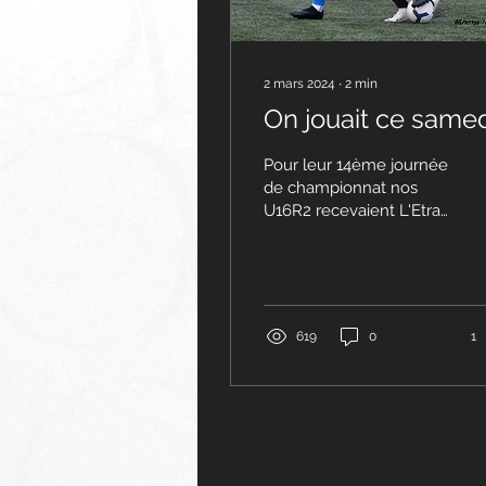
2 mars 2024
∙
2
min
On jouait ce same
Pour leur 14ème journée
de championnat nos
U16R2 recevaient L'Etrat,
3ème de la poule. Avant
le coup d'envoi, nos
joueurs eurent une...
619
0
1