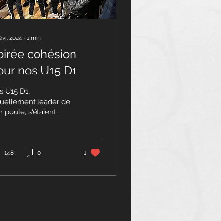
évr. 2024
∙
1
min
oirée cohésion
our nos U15 D1
s U15 D1,
tuellement leader de
r poule, s'étaient
nnés rendez-vous
manche en fin d'après-
di pour une soirée
hésion"....
148
0
1