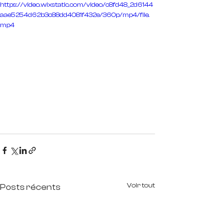
https://video.wixstatic.com/video/c8fd48_2d6144
aae5254d62b3c88dd4081f432e/360p/mp4/file.
mp4
Voir tout
Posts récents