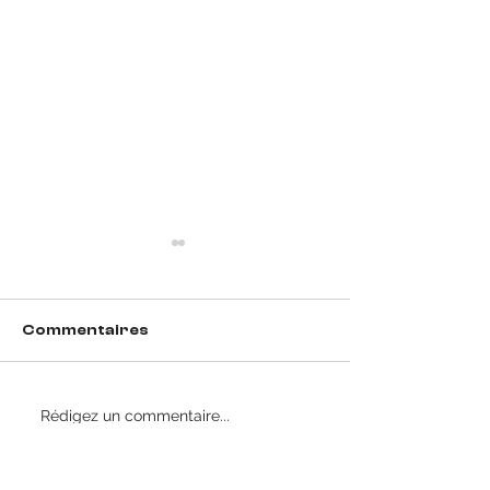
Commentaires
Rédigez un commentaire...
Résultats du week-
Recrutement 
end (30 & 31 mai)
Futsal