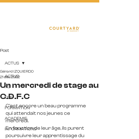
FOOTBA
L
L
Post
ACTUS
Gérard IZQUIERDO
ACTUS
21 déc. 2022
Un mercredi de stage au
N3
C.D.F.C
D3F
C'est encore un beau programme 
FORMATION
qui attendait nos jeunes ce 
ACADEMIE
mercredi.
En fonction de leur âge, ils purent 
INFORMATIONS
poursuivre leur apprentissage du 