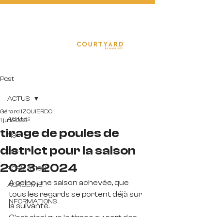
FOOTBA
L
L
Post
ACTUS
Gérard IZQUIERDO
ACTUS
1 juil. 2023
tirage de poules de
N3
district pour la saison
D3F
2023-2024
FORMATION
A peine une saison achevée, que 
ACADEMIE
tous les regards se portent déjà sur 
INFORMATIONS
la suivante. 