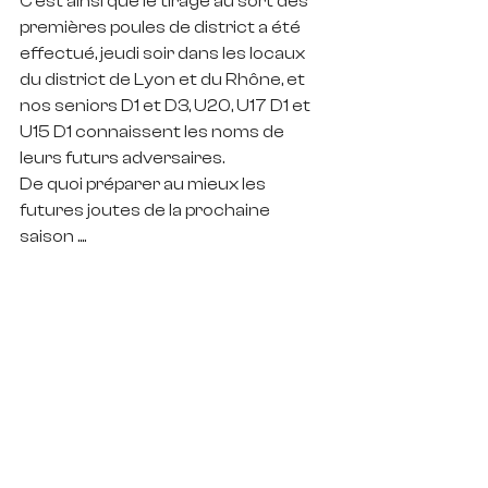
C'est ainsi que le tirage au sort des 
premières poules de district a été 
effectué, jeudi soir dans les locaux 
du district de Lyon et du Rhône, et 
nos seniors D1 et D3, U20, U17 D1 et 
U15 D1 connaissent les noms de 
leurs futurs adversaires.
De quoi préparer au mieux les 
futures joutes de la prochaine 
saison ....