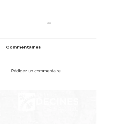
Commentaires
Rédigez un commentaire...
Résultats du week-
Recrutement 
end (30 & 31 mai)
Futsal