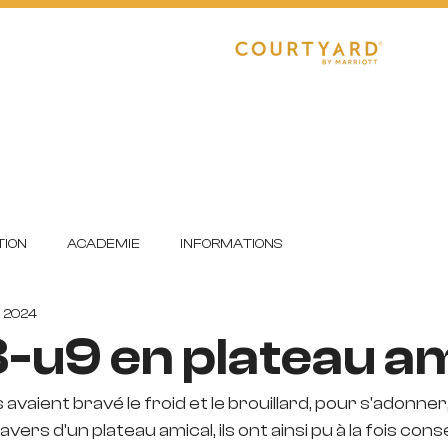
CLUB
RÉGIONAL 1
R1 FÉMININE
E
DETECTIONS
FORMATION
ION
ACADEMIE
INFORMATIONS
. 2024
-u9 en plateau am
 avaient bravé le froid et le brouillard, pour s'adonner
avers d'un plateau amical, ils ont ainsi pu à la fois cons