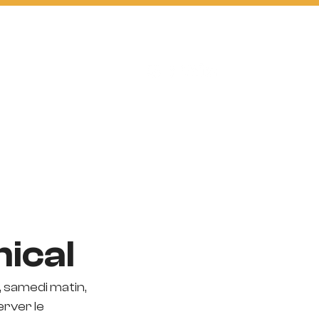
D2 FUTSAL
BOUTIQUE
ical
, samedi matin, 
erver le 