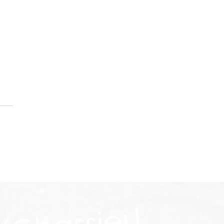
rutement section
al