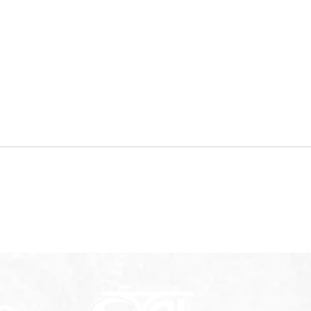
Résultats du week-end
Rec
(30 & 31 mai)
Futs