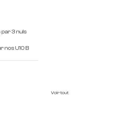
par 3 nuls 
ur nos U10 B 
Voir tout