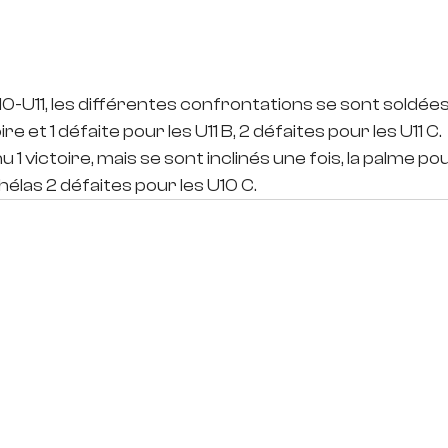
0-U11, les différentes confrontations se sont soldées 
oire et 1 défaite pour les U11 B, 2 défaites pour les U11 C. 
 1 victoire, mais se sont inclinés une fois, la palme po
 hélas 2 défaites pour les U10 C.