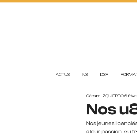
ACTUS
FOOTBA
L
L
CLUB
ACADEMI
ACTUS
N3
D3F
FORMAT
Gérard IZQUIERDO
6 févr
Nos u8
Nos jeunes licenciés
à leur passion. Au tr