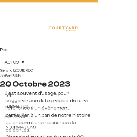
FOOTBA
L
L
Post
ACTUS
Gérard IZQUIERDO
ACTUS
20 oct. 2023
20 Octobre 2023
N3
Il est souvent d’usage, pour 
D3F
suggérer une date précise, de faire 
FORMATION
référence à un évènement 
particulier, à un pan de notre histoire 
ACADEMIE
ou encore à une naissance de 
INFORMATIONS
célébrités.