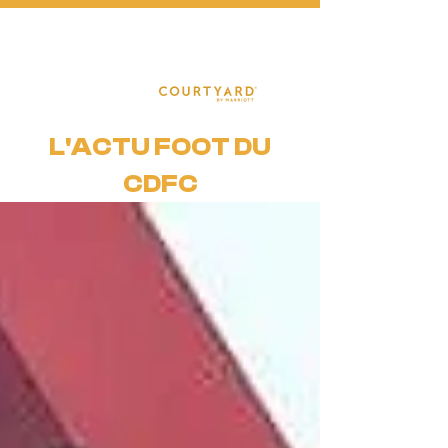
FOOTBA
L
L
L'ACTU FOOT DU
CDFC