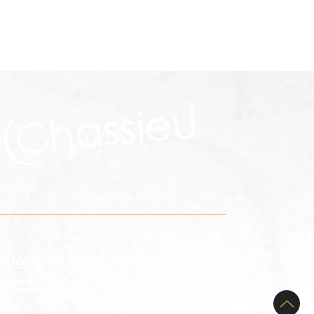
rutement section
al
tions
Accueil
gales