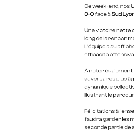
Ce week-end, nos
 
9-0
 face à 
Sud Lyo
Une victoire nette q
long de la rencontr
L’équipe a su affiche
efficacité offensiv
À noter également 
adversaires plus âgé
dynamique collectiv
illustrant le parcou
Félicitations à l’en
faudra garder les 
seconde partie de s