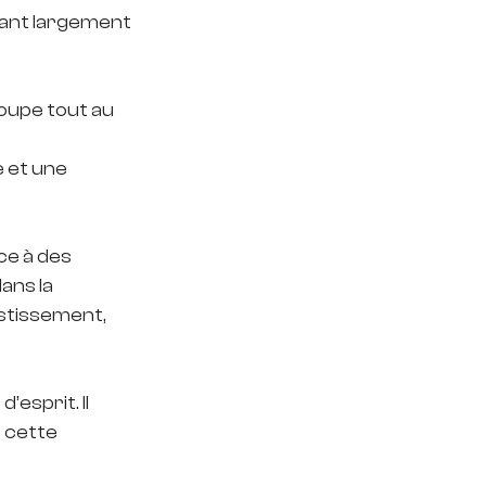
sant largement 
roupe tout au 
e et une 
ce à des 
ans la 
stissement, 
esprit. Il 
 cette 