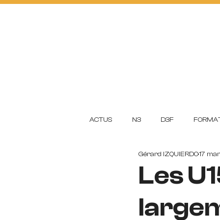
ACTUS
FOOTBA
L
L
CLUB
ACADEMI
ACTUS
N3
D3F
FORMAT
Gérard IZQUIERDO
17 ma
Les U1
largeme