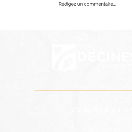
Rédigez un commentaire...
Recrutement Seniors R3
& U20 R2
© Chassieu-Décines