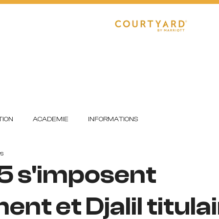
CLUB
RÉGIONAL 1
R1 FÉMININE
E
DETECTIONS
FORMATION
ION
ACADEMIE
INFORMATIONS
rs
5 s'imposent
nt et Djalil titula