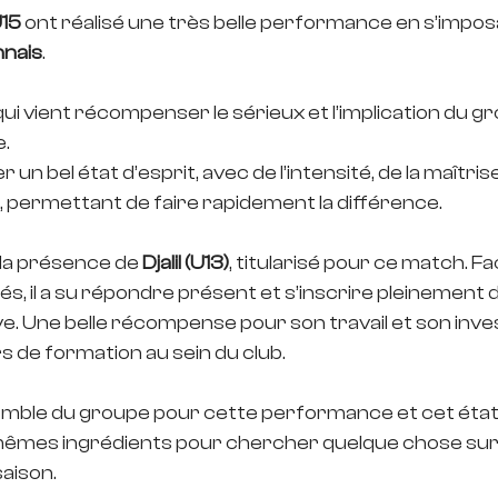
U15
 ont réalisé une très belle performance en s’impo
nnais
. 
ui vient récompenser le sérieux et l’implication du g
e.
r un bel état d’esprit, avec de l’intensité, de la maîtris
e, permettant de faire rapidement la différence.
la présence de 
Djalil (U13)
, titularisé pour ce match. Fa
s, il a su répondre présent et s’inscrire pleinement d
e. Une belle récompense pour son travail et son inve
rs de formation au sein du club.
semble du groupe pour cette performance et cet état d’
mêmes ingrédients pour chercher quelque chose sur
aison.