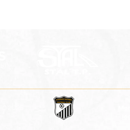
Résultats du week-end
Rec
(30 & 31 mai)
Futs
 FC 2025
Men
lé