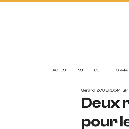
ACTUS
FOOTBA
L
L
CLUB
ACADEMI
ACTUS
N3
D3F
FORMAT
Gérard IZQUIERDO
14 jui
Deux 
pour 