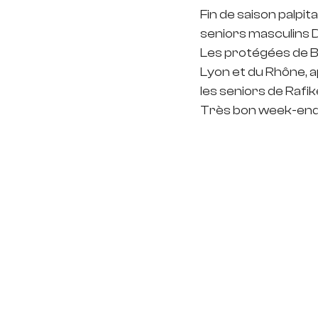
Fin de saison palpit
seniors masculins D
Les protégées de Br
Lyon et du Rhône, a
les seniors de Rafi
Très bon week-end 