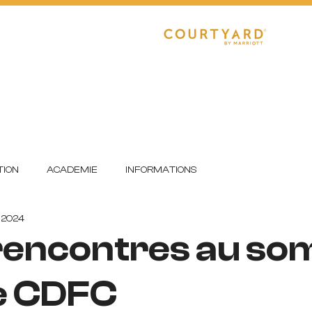
CLUB
RÉGIONAL 1
R1 FÉMININE
E
DETECTIONS
FORMATION
ION
ACADEMIE
INFORMATIONS
n 2024
rencontres au s
le CDFC