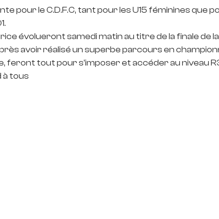
ante pour le C.D.F.C, tant pour les U15 féminines que p
1.
ice évolueront samedi matin au titre de la finale de l
près avoir réalisé un superbe parcours en championn
ke, feront tout pour s'imposer et accéder au niveau R
à tous 