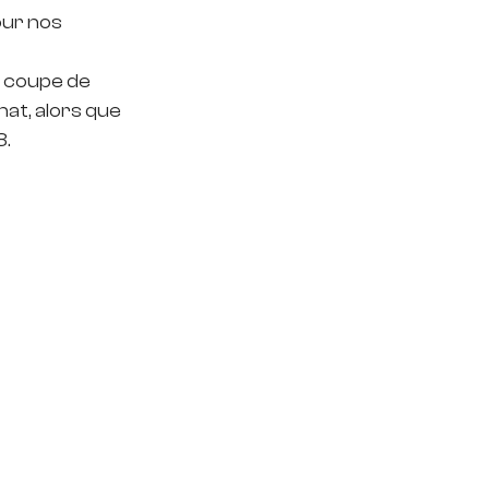
our nos 
a coupe de 
at, alors que 
3.