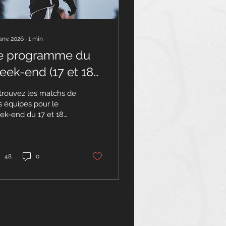
anv. 2026
∙
1
min
e programme du
eek-end (17 et 18
nvier)
trouvez les matchs de
s équipes pour le
ek-end du 17 et 18
vier. Pôle Seniors
ional 1 |
mpionnat, J11 : US
AVOZY - CDFC |
48
0
manche 18 janvier,
h00 - Stade Panassac,
zy R2 : Repos D2
trict | Championnat,
2 : GOAL FC - CDFC |
edi 17 janvier, 18h00