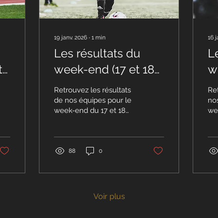
19 janv. 2026
∙
1
min
16 j
Les résultats du
L
t
week-end (17 et 18
w
janvier)
ja
Retrouvez les résultats
Re
de nos équipes pour le
no
week-end du 17 et 18
we
janvier. Pôle Seniors
jan
Régional 1 |
Rég
Championnat, J11 : US
Cha
BLAVOZY - CDFC | 1 - 1
BL
88
0
⏸️ R2 : Repos D2 District |
Di
Championnat, J12 :
15
GOAL FC - CDFC | 3 - 1 ❌
Blavo
R1 F | Championnat, J11 :
Dis
Voir plus
CLERMONT FOOT -
J1
CDFC | 0 - 3 ✅ R2 F :
Sam