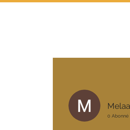
ACTUS
FOOTBA
L
L
CLUB
ACADEMI
Melaa
0
Abonné