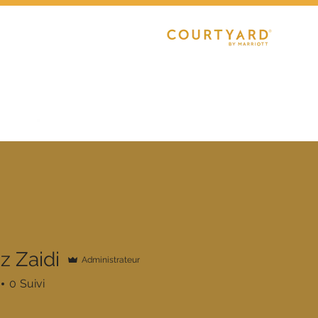
CLUB
RÉGIONAL 1
R1 FÉMININE
E
DETECTIONS
FORMATION
z Zaidi
Administrateur
0
Suivi