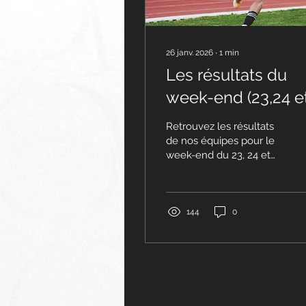
26 janv. 2026
∙
1
min
Les résultats du
week-end (23,24 e
25 janvier)
Retrouvez les résultats
de nos équipes pour le
week-end du 23, 24 et
25 janvier. Pôle Seniors
Régional 1 |
Championnat, J12 : CDFC
- GOAL FC | 1 - 1 ⏸️ R2 :
144
0
Repos D2 District |
Championnat, J13 : AS
MONTCHAT- CDFC | 4 -
0 ❌ R1 F | Championnat,
J12 : CDFC -
GROUPEMENT