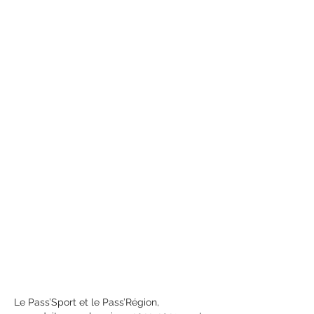
Maximiser les 
avantages des 
dispositifs 
Pass’Sport et 
Pass’Région pour 
une pratique 
sportive 
accessible
Le Pass’Sport et le Pass’Région, 