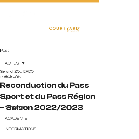
FOOTBA
L
L
Post
ACTUS
Gérard IZQUIERDO
ACTUS
17 août 2022
Reconduction du Pass
N3
Sport et du Pass Région
D3F
– Saison 2022/2023
FORMATION
ACADEMIE
INFORMATIONS