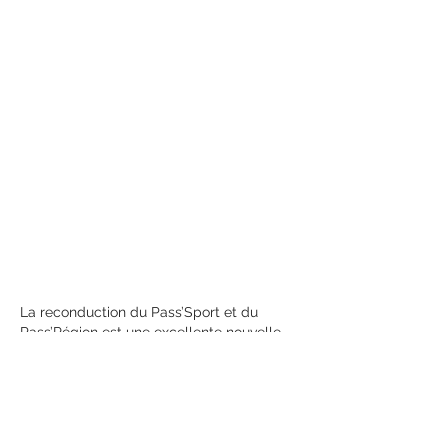
dispositifs sportifs 
et leur impact 
culturel
Des aides bienvenues 
mais souvent 
méconnues
La reconduction du Pass’Sport et du 
Pass’Région est une excellente nouvelle 
pour les jeunes et leurs familles. Pourtant, 
malgré leur utilité avérée, ces dispositifs 
restent souvent sous-exploités faute 
d’une bonne compréhension de leur 
fonctionnement global ou des 