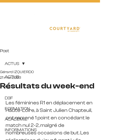
FOOTBA
L
L
Post
ACTUS
Gérard IZQUIERDO
ACTUS
21 mai 2023
Résultats du week-end
N3
D3F
Les féminines R1 en déplacement en 
FORMATION
Haute-Loire, à Saint Julien Chapteuil, 
ont ramené 1 point en concédant le 
ACADEMIE
match nul 2-2, malgré de 
INFORMATIONS
nombreuses occasions de but. Les 