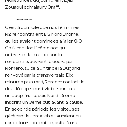
réalisatrices du jour furent Lylia 
Zouaoui et Malaury Craff.
	*********
C'est à domicile que nos féminines 
R2 rencontraient E.S Nord Drôme, 
qui les avaient dominées à l'aller 3-0. 
Ce furent les Drômoises qui 
entrèrent le mieux dans la 
rencontre, ouvrant le score par 
Romero, suite à un tir de la Dugand 
renvoyé par la transversale. Dix 
minutes plus tard, Romero réalisait le 
doublé, reprenant victorieusement 
un coup-franc, puis Nord-Drôme 
inscrira un 3ème but, avant la pause.
En seconde période, les visiteuses 
gérèrent leur match et auraient pu 
assoir leur domination, suite à une 