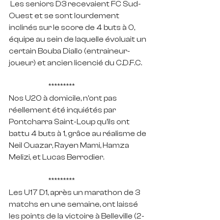
 Les seniors D3 recevaient FC Sud-
Ouest et se sont lourdement 
inclinés sur le score de 4 buts à 0, 
équipe au sein de laquelle évoluait un 
certain Bouba Diallo (entraineur-
joueur) et ancien licencié du C.D.F.C.
		*********
Nos U20 à domicile, n'ont pas 
réellement été inquiétés par 
Pontcharra Saint-Loup qu'ils ont 
battu 4 buts à 1, grâce au réalisme de 
Neil Ouazar, Rayen Mami, Hamza 
Melizi, et Lucas Berrodier.
		*********
Les U17 D1, après un marathon de 3 
matchs en une semaine, ont laissé 
les points de la victoire à Belleville (2-