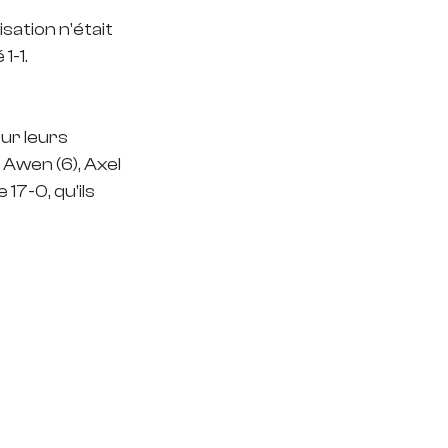
ation n'était 
1-1.
ur leurs 
Awen (6), Axel 
17-0, qu'ils 