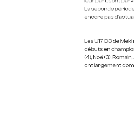
leur part, sont parv
La seconde période 
encore pas d'actuali
Les U17 D3 de Meki 
débuts en championn
(4), Noé (3), Romain,
ont largement domin