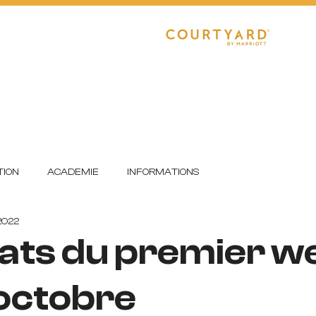
CLUB
RÉGIONAL 1
R1 FÉMININE
E
DETECTIONS
FORMATION
ION
ACADEMIE
INFORMATIONS
 2022
ats du premier w
octobre