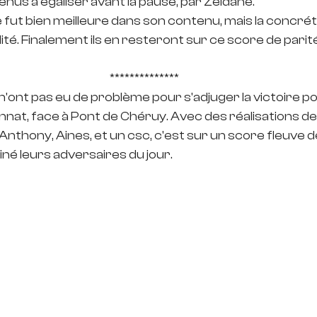
enus à égaliser avant la pause, par Zeidane. 
fut bien meilleure dans son contenu, mais la concrétis
té. Finalement ils en resteront sur ce score de parité 
**************
n'ont pas eu de problème pour s'adjuger la victoire po
at, face à Pont de Chéruy. Avec des réalisations de 
 Anthony, Aines, et un csc, c'est sur un score fleuve de 
é leurs adversaires du jour.