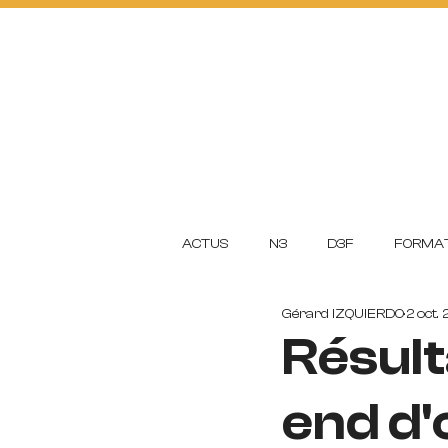
ACTUS
FOOTBA
L
L
CLUB
ACADEMI
ACTUS
N3
D3F
FORMAT
Gérard IZQUIERDO
2 oct.
Résult
end d'