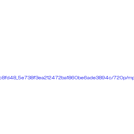
deo/c8fd48_5e738f3ea212472ba1860be6ade3894c/720p/mp