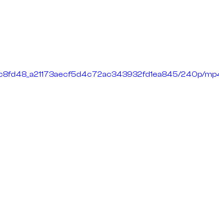
deo/c8fd48_a21173aecf5d4c72ac343932fd1ea845/240p/mp4