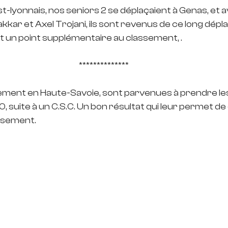
st-lyonnais, nos seniors 2 se déplaçaient à Genas, et 
akkar et Axel Trojani, ils sont revenus de ce long dép
et un point supplémentaire au classement, .
**************
ment en Haute-Savoie, sont parvenues à prendre les 
0, suite à un C.S.C. Un bon résultat qui leur permet de
assement.