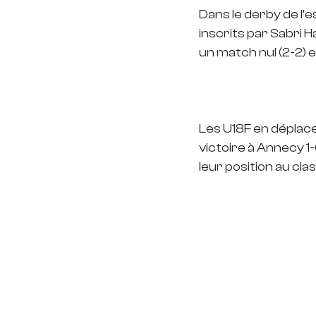
Dans le derby de l'e
inscrits par Sabri H
un match nul (2-2) 
Les U18F en déplace
victoire à Annecy 1-
leur position au cl