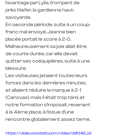
l'avantage par Lylia, trompant de 
près Kiefer, la gardienne haut-
savoyarde.
En seconde période, suite à un coup-
franc mal envoyé, Jeanne bien 
placée portait le score à 2-0. 
Malheureusement sa joie allait être 
de courte durée, car elle devait 
quitter ses coéquipières, suite à une 
blessure.
Les visiteuses jetaient toutes leurs 
forces dans les dernières minutes, 
et allaient réduire la marque à 2-1 
(Canovas), mais il était trop tard, et 
notre formation s'imposait, revenant 
à la 4ème place, à l'issue d'une 
rencontre globalement assez terne.
https://video.wixstatic.com/video/c8fd48_cd