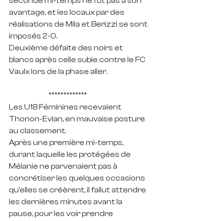
seconde mi-temps ne fut pas à son 
avantage, et les locaux par des 
réalisations de Mila et Berizzi se sont 
imposés 2-0.
Deuxième défaite des noirs et 
blancs après celle subie contre le FC 
Vaulx lors de la phase aller.
		*************
Les U18 Féminines recevaient 
Thonon-Evian, en mauvaise posture 
au classement.
Après une première mi-temps, 
durant laquelle les protégées de 
Mélanie ne parvenaient pas à 
concrétiser les quelques occasions 
qu'elles se créèrent, il fallut attendre 
les dernières minutes avant la 
pause, pour les voir prendre 