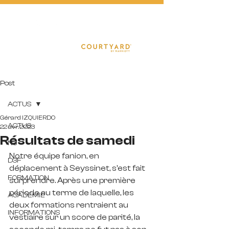
FOOTBA
L
L
Post
ACTUS
Gérard IZQUIERDO
ACTUS
22 avr. 2023
Résultats de samedi
N3
Notre équipe fanion, en 
D3F
déplacement à Seyssinet, s'est fait 
FORMATION
surprendre. Après une première 
période au terme de laquelle, les 
ACADEMIE
deux formations rentraient au 
INFORMATIONS
vestiaire sur un score de parité, la 