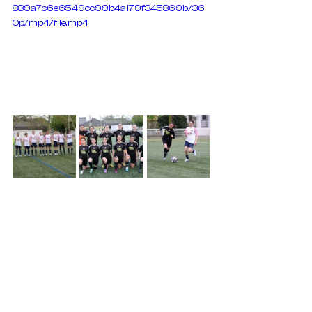
889a7c6e6549cc99b4a179f345869b/36
0p/mp4/file.mp4