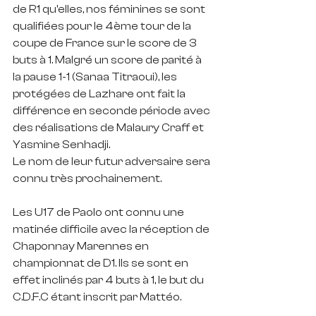
de R1 qu'elles, nos féminines se sont 
qualifiées pour le 4ème tour de la 
coupe de France sur le score de 3 
buts à 1. Malgré un score de parité à 
la pause 1-1 (Sanaa Titraoui), les 
protégées de Lazhare ont fait la 
différence en seconde période avec 
des réalisations de Malaury Craff et 
Yasmine Senhadji. 
Le nom de leur futur adversaire sera 
connu très prochainement.
Les U17 de Paolo ont connu une 
matinée difficile avec la réception de 
Chaponnay Marennes en 
championnat de D1. Ils se sont en 
effet inclinés par 4 buts à 1, le but du 
C.D.F.C étant inscrit par Mattéo.