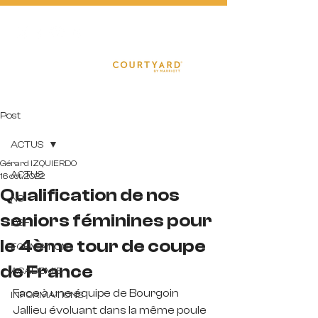
FOOTBA
L
L
Post
ACTUS
Gérard IZQUIERDO
ACTUS
16 oct. 2022
Qualification de nos
N3
seniors féminines pour
D3F
le 4ème tour de coupe
FORMATION
de France
ACADEMIE
Face à une équipe de Bourgoin 
INFORMATIONS
Jallieu évoluant dans la même poule 