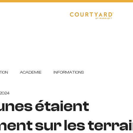
CLUB
RÉGIONAL 1
R1 FÉMININE
E
DETECTIONS
FORMATION
ION
ACADEMIE
INFORMATIONS
 2024
unes étaient
ent sur les terra