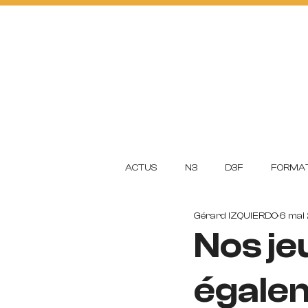
ACTUS
FOOTBA
L
L
CLUB
ACADEMI
ACTUS
N3
D3F
FORMAT
Gérard IZQUIERDO
6 mai
Nos je
égalem