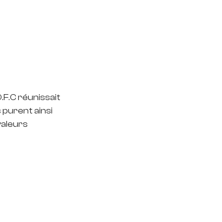
F.C réunissait 
purent ainsi 
valeurs 