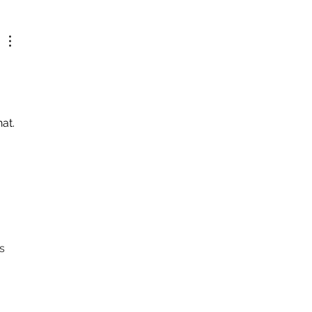
rutement section
al
at. 
s 