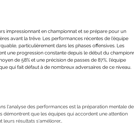
Résultats du week-end
Rec
(30 & 31 mai)
Futs
rs impressionnant en championnat et se prépare pour un 
res avant la trêve. Les performances récentes de l'équipe 
uable, particulièrement dans les phases offensives. Les 
èlent une progression constante depuis le début du championn
oyen de 58% et une précision de passes de 87%, l'équipe 
que qui fait défaut à de nombreux adversaires de ce niveau.
la préparation mentale dans le 
ns l'analyse des performances est la préparation mentale de
s démontrent que les équipes qui accordent une attention 
t leurs résultats s'améliorer…