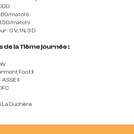
DDDD
0.80/match)
 (1.50/match)
r : 0 V, 1 N, 3 D
 de la 11ème journée :
aly
ermont Foot II
- ASSE II
CDFC
n La Duchère