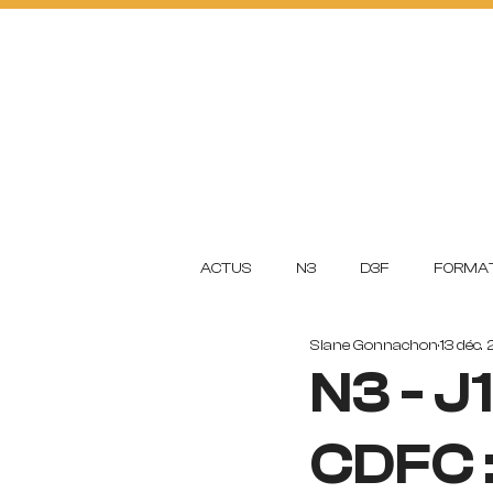
ACTUS
FOOTBA
L
L
CLUB
ACADEMI
ACTUS
N3
D3F
FORMAT
Siane Gonnachon
13 déc.
N3 - J
CDFC :