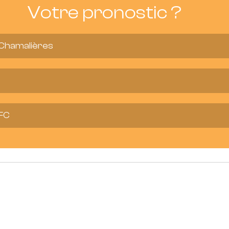
Votre pronostic ?
 Chamalières
DFC