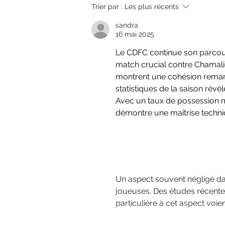
Recrutement Seniors R3
Trier par :
Les plus récents
& U20 R2
sandra
16 mai 2025
Le CDFC continue son parcou
match crucial contre Chamaliè
montrent une cohésion remarq
statistiques de la saison rév
Avec un taux de possession m
démontre une maîtrise techni
L'importance de 
football féminin
Un aspect souvent négligé da
joueuses. Des études récente
particulière à cet aspect voien