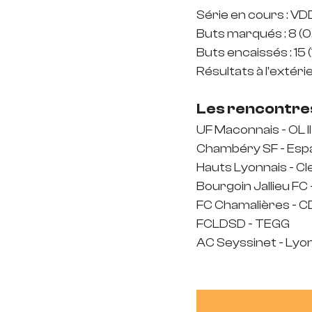
Série en cours : V
Buts marqués : 8 (
Buts encaissés : 15
Résultats à l'extérieu
Les rencontres
UF Maconnais - OL II
Chambéry SF - Esp
Hauts Lyonnais - Cl
Bourgoin Jallieu FC 
FC Chamalières - 
FCLDSD - TEGG
AC Seyssinet - Lyo