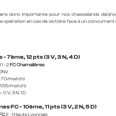
era donc importante pour nos chasselands décinois
e opération en cas de victoire face à un concurrent di
- 7ème, 12 pts (3 V, 3 N, 4 D)
1 - 2 
FC Chamalières
DDNV
0.70/match)
 (1.55/match)
 0 V, 3 N, 1 D
s FC - 10ème, 11 pts (3 V, 2 N, 5 D)
FC
 2 - 1 Hauts Lyonnais