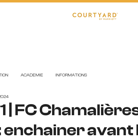
CLUB
RÉGIONAL 1
R1 FÉMININE
E
DETECTIONS
FORMATION
ION
ACADEMIE
INFORMATIONS
 2024
11 | FC Chamalières
 enchainer avant 