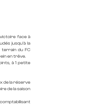
ictoire face à 
és jusqu'à la 
terrain du FC 
ein en trêve.
ts, à 1 petite 
x de la réserve 
re de la saison 
comptabilisant 