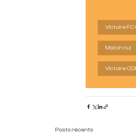
Victoire FC
Match nul
Victoire C
Posts récents