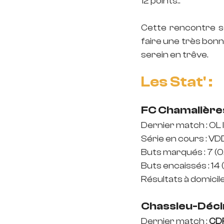
12 points..
Cette rencontre s
faire une très bonn
serein en trêve.
Les Stat' :
FC Chamalières 
Dernier match : OL II 
Série en cours : V
Buts marqués : 7 (
Buts encaissés : 14
Résultats à domicile :
Chassieu-Décine
Dernier match : 
CD