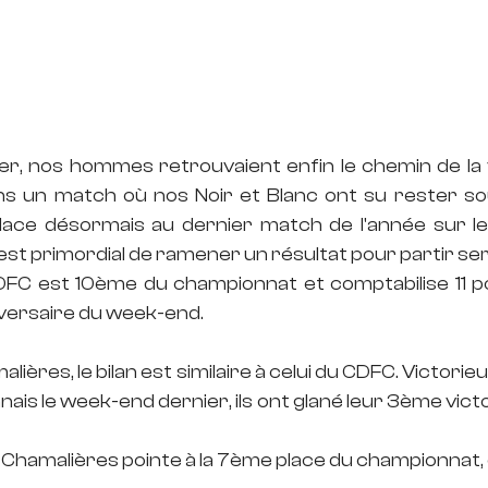
r, nos hommes retrouvaient enfin le chemin de la v
s un match où nos Noir et Blanc ont su rester soud
lace désormais au dernier match de l'année sur le 
 est primordial de ramener un résultat pour partir ser
FC est 10ème du championnat et comptabilise 11 poin
versaire du week-end.
ières, le bilan est similaire à celui du CDFC. Victorieu
ais le week-end dernier, ils ont glané leur 3ème victoi
 Chamalières pointe à la 7ème place du championnat, 