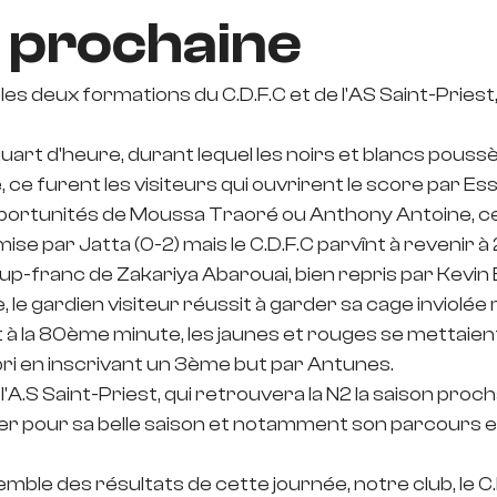
 prochaine
les deux formations du C.D.F.C et de l'AS Saint-Priest
art d'heure, durant lequel les noirs et blancs pouss
 ce furent les visiteurs qui ouvrirent le score par Ess
pportunités de Moussa Traoré ou Anthony Antoine, ce
mise par Jatta (0-2) mais le C.D.F.C parvînt à revenir à 
oup-franc de Zakariya Abarouai, bien repris par Kevin
le gardien visiteur réussit à garder sa cage inviolée 
t à la 80ème minute, les jaunes et rouges se mettaien
abri en inscrivant un 3ème but par Antunes.
 l'A.S Saint-Priest, qui retrouvera la N2 la saison proch
iciter pour sa belle saison et notamment son parcours 
semble des résultats de cette journée, notre club, le C.