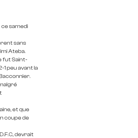
, ce samedi 
èrent sans 
imi Ateba. 
 fut Saint-
2-1 peu avant la 
 Bacconnier.
malgré 
t 
aine, et que 
en coupe de 
D.F.C, devrait 