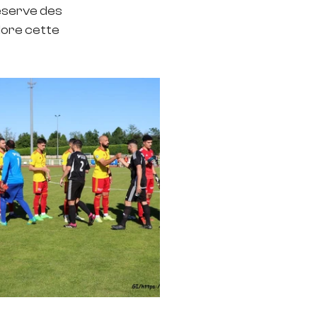
éserve des 
lore cette 