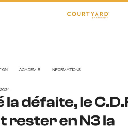
CLUB
RÉGIONAL 1
R1 FÉMININE
E
DETECTIONS
FORMATION
ION
ACADEMIE
INFORMATIONS
 2024
 la défaite, le C.D
t rester en N3 la