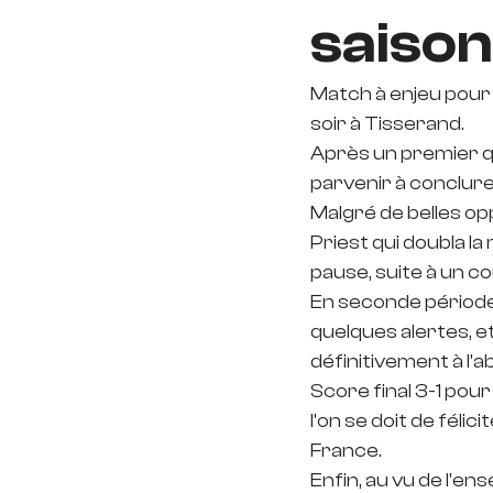
saison
Match à enjeu pour 
soir à Tisserand.
Après un premier qu
parvenir à conclure,
Malgré de belles o
Priest qui doubla la 
pause, suite à un c
En seconde période, 
quelques alertes, e
définitivement à l'
Score final 3-1 pour
l'on se doit de fél
France.
Enfin, au vu de l'en