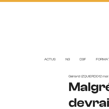
ACTUS
FOOTBA
L
L
CLUB
ACADEMI
ACTUS
N3
D3F
FORMAT
Gérard IZQUIERDO
12 mai
Malgré
devrai