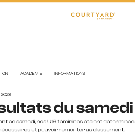
CLUB
RÉGIONAL 1
R1 FÉMININE
E
DETECTIONS
FORMATION
ION
ACADEMIE
INFORMATIONS
. 2023
sultats du samedi
nt ce samedi, nos U18 féminines étaient déterminée
 nécessaires et pouvoir remonter au classement.