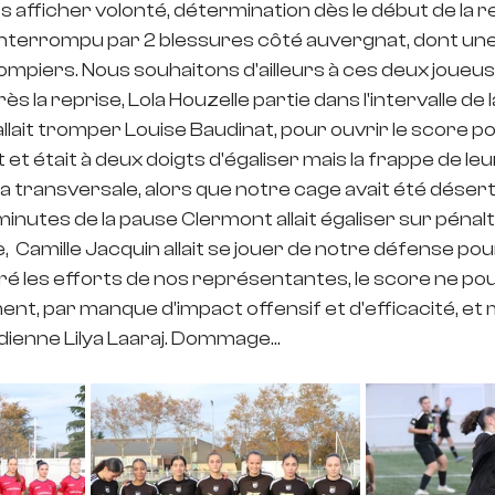
leurs afficher volonté, détermination dès le début de la 
e interrompu par 2 blessures côté auvergnat, dont un
pompiers. Nous souhaitons d'ailleurs à ces deux joueu
s la reprise, Lola Houzelle partie dans l'intervalle de 
allait tromper Louise Baudinat, pour ouvrir le score pou
et était à deux doigts d'égaliser mais la frappe de le
la transversale, alors que notre cage avait été désert
nutes de la pause Clermont allait égaliser sur pénalt
 Camille Jacquin allait se jouer de notre défense pour
é les efforts de nos représentantes, le score ne pou
t, par manque d'impact offensif et d'efficacité, et ma
dienne Lilya Laaraj. Dommage...