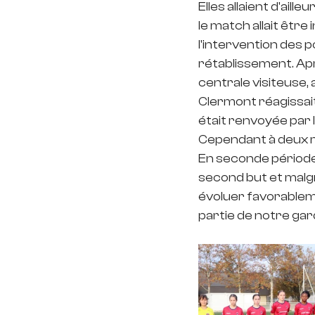
Elles allaient d'ail
le match allait êtr
l'intervention des 
rétablissement. Aprè
centrale visiteuse, 
Clermont réagissait 
était renvoyée par 
Cependant à deux mi
En seconde période, 
second but et malgr
évoluer favorablemen
partie de notre gar