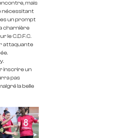
rencontre, mais 
e nécessitant 
ses un prompt 
la charnière 
r le C.D.F.C. 
ur attaquante 
ée. 
y.
 inscrire un 
rra pas 
lgré la belle 