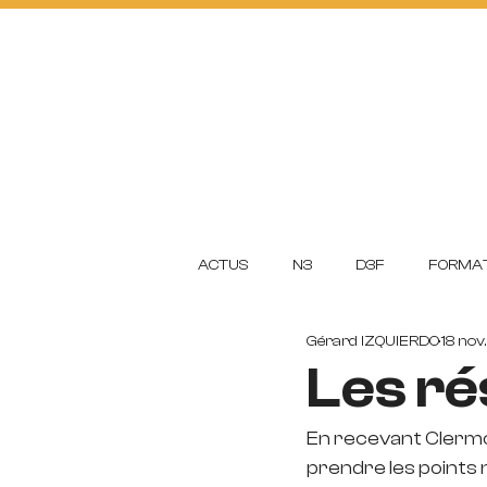
ACTUS
FOOTBA
L
L
CLUB
ACADEMI
ACTUS
N3
D3F
FORMAT
Gérard IZQUIERDO
18 nov
Les ré
En recevant Clermo
prendre les points