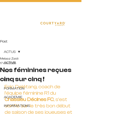
FOOTBA
L
L
Post
ACTUS
Melaaz Zaidi
ACTUS
17 oct. 2025
Nos féminines reçues
N3
cinq sur cinq !
D3F
Eric Delétang, coach de 
FORMATION
l’équipe féminine R1 du 
ACADEMIE
Chassieu Décines FC
, s’est 
confié sur le très bon début 
INFORMATIONS
de saison de ses joueuses et 