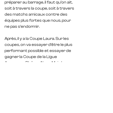
préparer au barrage, il faut qu’on ait, 
soit à travers la coupe, soit à travers 
des matchs amicaux contre des 
équipes plus fortes que nous, pour 
ne pas s’endormir.
Après, il y a la Coupe Laura. Sur les 
coupes, on va essayer d’être le plus 
performant possible et essayer de 
gagner la Coupe de la Ligue 
Auvergne-Rhône-Alpes. Mais la 
priorité, c’est d’aller au barrage dans 
ce championnat, faire en sorte le 
plus rapidement possible de tourner 
l’effectif, faire jouer certaines 
joueuses pour en reposer d’autres. 
Je ne peux pas avoir un groupe 
complet toute l’année et puis un 
groupe complètement dégarni au 