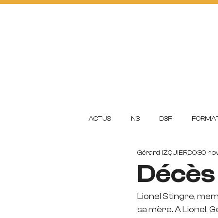
ACTUS
FOOTBA
L
L
CLUB
ACADEMI
ACTUS
N3
D3F
FORMAT
Gérard IZQUIERDO
30 nov
Décès
Lionel Stingre, mem
sa mère. A Lionel, G