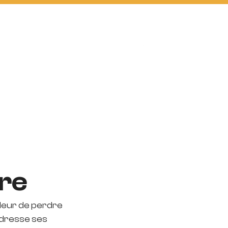
D2 FUTSAL
BOUTIQUE
re
leur de perdre 
 adresse ses 