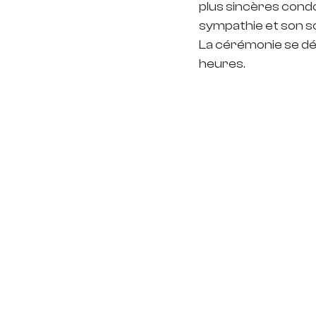
plus sincères condo
sympathie et son so
La cérémonie se dér
heures.